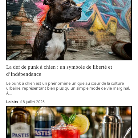
La def de punk à chien : un symbole de liberté et
d’indépendance
Le punk à chien est un phénomène unique au cœur de la culture
urbaine, représentant bien plus qu'un simple mode de vie marginal.
À
…
Loisirs
18 juillet 2026