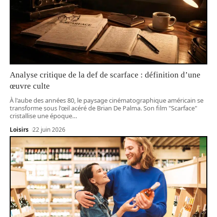
Analyse critique de la def de scarface : définition d’une
œuvre culte
À l'aube des années 80, le paysage cinématographique américain se
transforme sous l'œil acéré de Brian De Palma. Son film "Scarface"
cristallise une époque
…
Loisirs
22 juin 2026