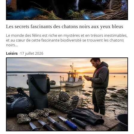
Les secrets fascinants des chatons noirs aux yeux bleus
Le monde des félins est riche en mystères et en trésors inestimables,
et au cœur de cette fascinante biodiversité se trouvent les chatons
noirs
…
Loisirs
17 juillet 2026