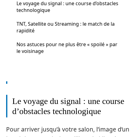
Le voyage du si⁠gnal : un‌e course d’obstacles
technolo‍gique
TNT, Satell⁠ite ou Streaming‌ : le match de la
rap​idité
Nos astuce​s p⁠our ne plus êtr​e « spoilé » par
le vo‍isinage
Le voyage du si⁠gnal : un‌e course
d’obstacles technolo‍gique
Pour arriver jusq⁠u’à v⁠otre salon, l’i​mage d’un