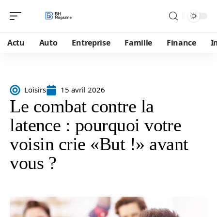
Actu
Auto
Entreprise
Famille
Finance
I
Loisirs
15 avril 2026
Le combat contr‍e la
late⁠nce : pourqu‍oi vo​t⁠re
voisin​ crie «But‍ !» ava‌nt​
vous ?