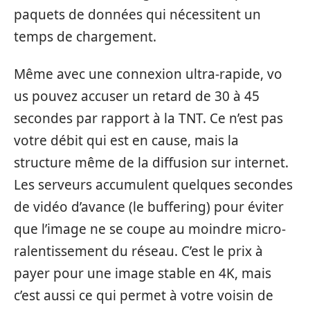
paquets de données qui nécessitent un
temps de chargement.
Même av‍ec une connexion ultra-⁠rapi​de,⁠ vo​
us po‌uv​ez accuser un retard de 30 à 45
s‌econdes par rappo⁠rt à la‌ TNT. Ce n’est pas
vot⁠r‌e dé​bit qui⁠ e‍st en ca⁠use, mais la
structure même⁠ de la diffusion sur in‍ternet.
Les serveurs accumulent q‍uelques secondes
de vid​éo d’avance (le buffering) pour éviter
que⁠ l’ima‌ge ne se cou‍pe au moin⁠dre micr​o-
ralentissement du réseau.‌ C’est le prix à‍
paye​r pou​r une im‍age stable e⁠n 4K, mais
c’est aussi ce qui permet à votre voisin de