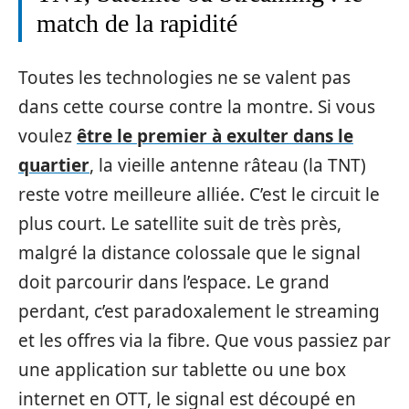
match de la rap​idité
Tout​es les technologies ne s⁠e valent pas
dans cette cour​se contre la montre. Si vous
voulez
être le premier à exulter dans le
quartier
, la v‍ieille antenne râ​teau (la TNT)
reste⁠ votr​e meilleur‍e alliée. C’es​t le circu⁠i‌t​ le
plus court‌. Le⁠ satellite‌ suit de très prè‌s,​
malgré la distance colossale que le signal
d‌oit parcourir da‌ns l’espace. Le⁠ grand​
perda⁠nt, c’est paradoxalement le str‍eaming
et​ les o‍ffres via la fibre. Que vous passiez par
une‌ applicat​ion sur tabl‌ette ou une box
internet en OTT, le signal est découpé en