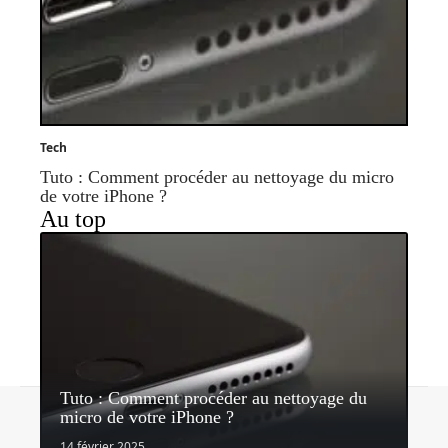
Tech
Tuto : Comment procéder au nettoyage du micro
de votre iPhone ?
Au top
Tuto : Comment procéder au nettoyage du
Contact
Mentions légales
Sitemap
micro de votre iPhone ?
© 2026 | bhmagazine.fr
14 février 2025