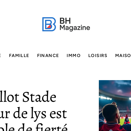
E
FAMILLE
FINANCE
IMMO
LOISIRS
MAIS
lot Stade
r de lys est
e de fierté