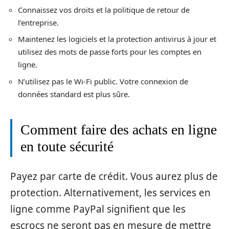
Connaissez vos droits et la politique de retour de
l’entreprise.
Maintenez les logiciels et la protection antivirus à jour et
utilisez des mots de passe forts pour les comptes en
ligne.
N’utilisez pas le Wi-Fi public. Votre connexion de
données standard est plus sûre.
Comment faire des achats en ligne
en toute sécurité
Payez par carte de crédit. Vous aurez plus de
protection. Alternativement, les services en
ligne comme PayPal signifient que les
escrocs ne seront pas en mesure de mettre