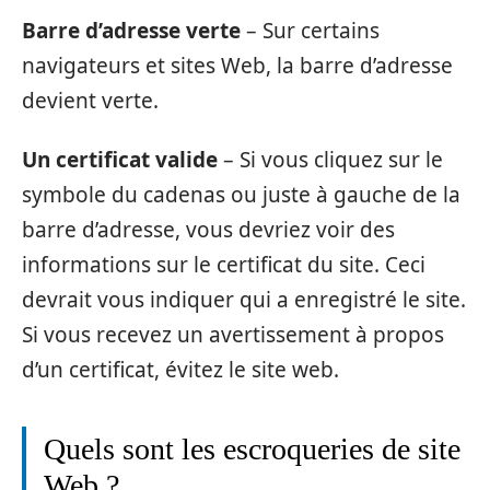
Barre d’adresse verte
– Sur certains
navigateurs et sites Web, la barre d’adresse
devient verte.
Un certificat valide
– Si vous cliquez sur le
symbole du cadenas ou juste à gauche de la
barre d’adresse, vous devriez voir des
informations sur le certificat du site. Ceci
devrait vous indiquer qui a enregistré le site.
Si vous recevez un avertissement à propos
d’un certificat, évitez le site web.
Quels sont les escroqueries de site
Web ?