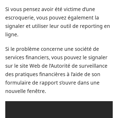
Si vous pensez avoir été victime d’une
escroquerie, vous pouvez également la
signaler et utiliser leur outil de reporting en
ligne.
Si le problème concerne une société de
services financiers, vous pouvez le signaler
sur le site Web de l’Autorité de surveillance
des pratiques financières à l’aide de son
formulaire de rapport s’ouvre dans une
nouvelle fenêtre.