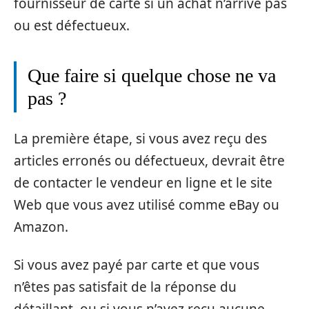
fournisseur de carte si un achat n’arrive pas
ou est défectueux.
Que faire si quelque chose ne va
pas ?
La première étape, si vous avez reçu des
articles erronés ou défectueux, devrait être
de contacter le vendeur en ligne et le site
Web que vous avez utilisé comme eBay ou
Amazon.
Si vous avez payé par carte et que vous
n’êtes pas satisfait de la réponse du
détaillant, ou si vous n’avez reçu aucune