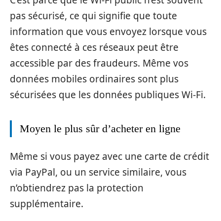
C’est parce que le Wi-Fi public n’est souvent
pas sécurisé, ce qui signifie que toute
information que vous envoyez lorsque vous
êtes connecté à ces réseaux peut être
accessible par des fraudeurs. Même vos
données mobiles ordinaires sont plus
sécurisées que les données publiques Wi-Fi.
Moyen le plus sûr d’acheter en ligne
Même si vous payez avec une carte de crédit
via PayPal, ou un service similaire, vous
n’obtiendrez pas la protection
supplémentaire.