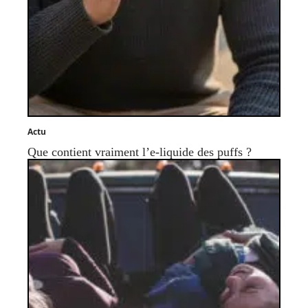
Actu
Que contient vraiment l’e-liquide des puffs ?