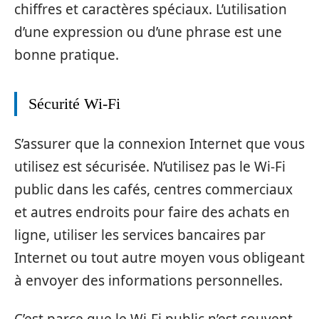
chiffres et caractères spéciaux. L’utilisation
d’une expression ou d’une phrase est une
bonne pratique.
Sécurité Wi-Fi
S’assurer que la connexion Internet que vous
utilisez est sécurisée. N’utilisez pas le Wi-Fi
public dans les cafés, centres commerciaux
et autres endroits pour faire des achats en
ligne, utiliser les services bancaires par
Internet ou tout autre moyen vous obligeant
à envoyer des informations personnelles.