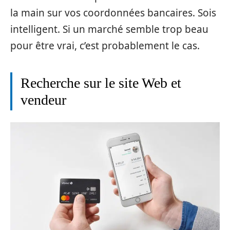
la main sur vos coordonnées bancaires. Sois
intelligent. Si un marché semble trop beau
pour être vrai, c’est probablement le cas.
Recherche sur le site Web et
vendeur