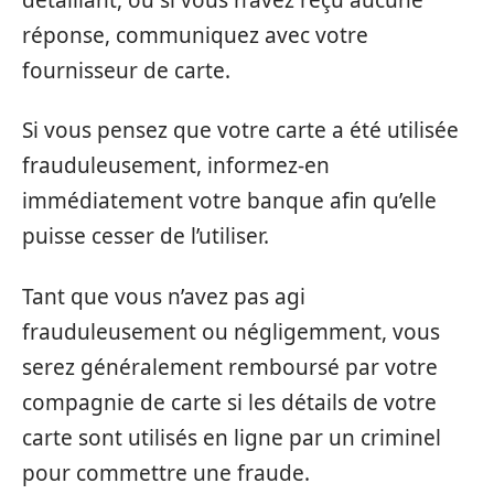
réponse, communiquez avec votre
fournisseur de carte.
Si vous pensez que votre carte a été utilisée
frauduleusement, informez-en
immédiatement votre banque afin qu’elle
puisse cesser de l’utiliser.
Tant que vous n’avez pas agi
frauduleusement ou négligemment, vous
serez généralement remboursé par votre
compagnie de carte si les détails de votre
carte sont utilisés en ligne par un criminel
pour commettre une fraude.