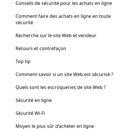
Conseils de sécurité pour les achats en ligne
Comment faire des achats en ligne en toute
sécurité
Recherche sur le site Web et vendeur
Retours et contrefaçon
Top tip
Comment savoir si un site Web est sécurisé ?
Quels sont les escroqueries de site Web ?
Sécurité en ligne
Sécurité Wi-Fi
Moyen le plus sûr d’acheter en ligne