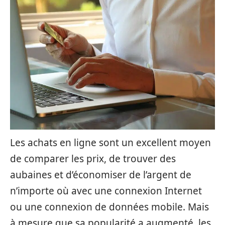
Les achats en ligne sont un excellent moyen
de comparer les prix, de trouver des
aubaines et d’économiser de l’argent de
n’importe où avec une connexion Internet
ou une connexion de données mobile. Mais
à mesure que sa popularité a augmenté, les