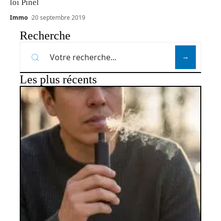
loi Pinel
Immo
20 septembre 2019
Recherche
Les plus récents