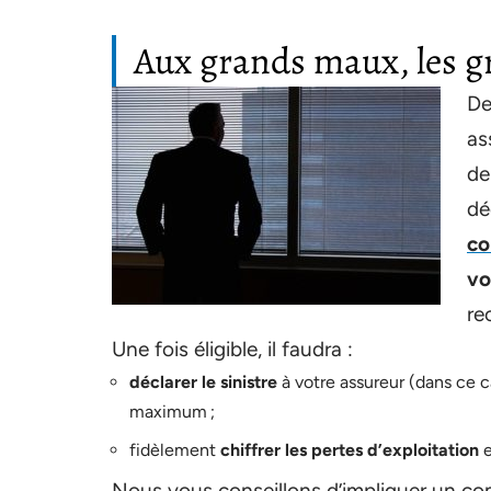
Aux grands maux, les 
De
as
de
dé
co
vo
re
Une fois éligible, il faudra :
déclarer le sinistre
à votre assureur (dans ce c
maximum ;
fidèlement
chiffrer les pertes d’exploitation
Nous vous conseillons d’impliquer un comp