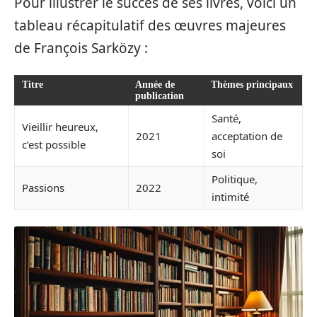
Pour illustrer le succès de ses livres, voici un
tableau récapitulatif des œuvres majeures
de François Sarközy :
Titre
Année de
Thèmes principaux
publication
Santé,
Vieillir heureux,
2021
acceptation de
c’est possible
soi
Politique,
Passions
2022
intimité