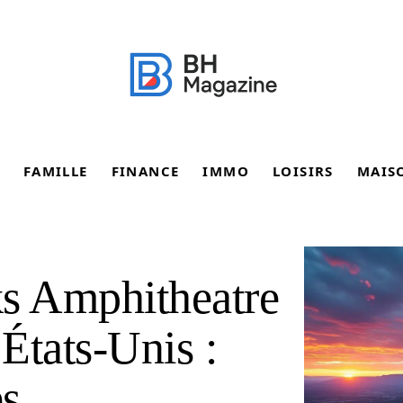
FAMILLE
FINANCE
IMMO
LOISIRS
MAIS
ks Amphitheatre
États‑Unis :
es