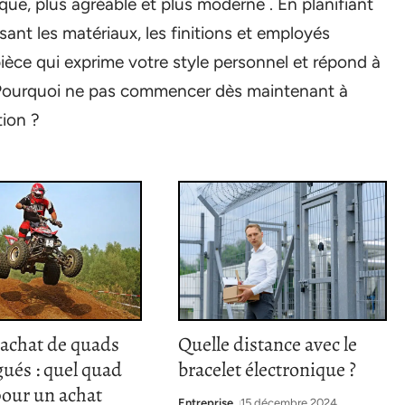
ue, plus agréable et plus moderne . En planifiant
ant les matériaux, les finitions et employés
èce qui exprime votre style personnel et répond à
 Pourquoi ne pas commencer dès maintenant à
tion ?
’achat de quads
Quelle distance avec le
ués : quel quad
bracelet électronique ?
pour un achat
Entreprise
15 décembre 2024