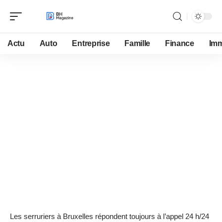
Actu
Auto
Entreprise
Famille
Finance
Im
Maison
6 novembre 2022
Les serruriers à Bruxelles : les
services adaptés à vos besoins
Les serruriers à Bruxelles répondent toujours à l’appel 24 h/24