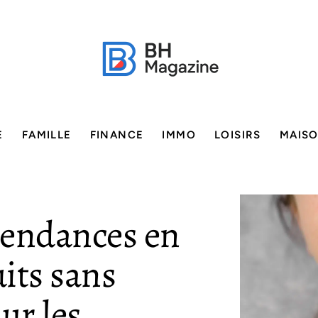
E
FAMILLE
FINANCE
IMMO
LOISIRS
MAIS
 tendances en
its sans
ur les