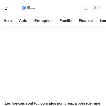
Actu
Auto
Entreprise
Famille
Finance
Im
Tech
27 juin 2019
Que faire en cas de panne
informatique sur Versailles ?
Les français sont toujours plus nombreux à posséder une