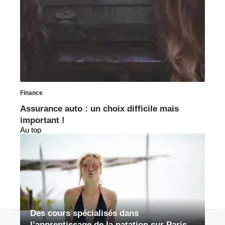
Finance
Assurance auto : un choix difficile mais
important !
Au top
Des cours spécialisés dans
Contact
Mentions légales
Sitemap
l’apprentissage de la natation sur Paris