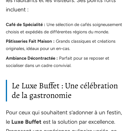
les habitants et les visiteurs. Ses points forts
incluent :
Café de Spécialité :
Une sélection de cafés soigneusement
choisis et expédiés de différentes régions du monde.
Pâtisseries Fait Maison :
Grands classiques et créations
originales, idéaux pour un en-cas.
Ambiance Décontractée :
Parfait pour se reposer et
socialiser dans un cadre convivial.
Le Luxe Buffet : Une célébration
de la gastronomie
Pour ceux qui souhaitent s’adonner à un festin,
le
Luxe Buffet
est la solution par excellence.