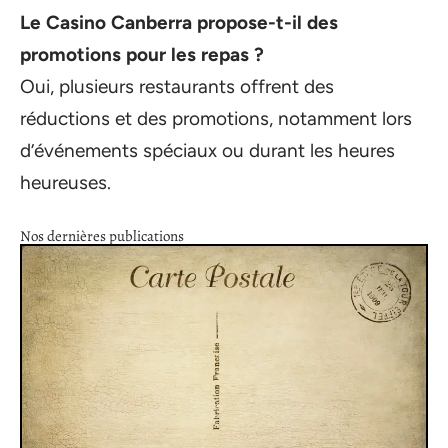
Le Casino Canberra propose-t-il des
promotions pour les repas ?
Oui, plusieurs restaurants offrent des
réductions et des promotions, notamment lors
d’événements spéciaux ou durant les heures
heureuses.
Nos dernières publications