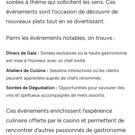
soirées à thème qui sollicitent les sens. Ces
événements sont l’occasion de découvrir de
nouveaux plats tout en se divertissant.
Parmi les événements notables, on trouve :
Dîners de Gala :
Soirées exclusives où la haute gastronomie
est mise à l’honneur avec un chef invité.
Ateliers de Cuisine :
Sessions interactives où les clients
peuvent apprendre auprès de chefs renommés.
Soirées de Dégustation :
Opportunities pour savourer des
vins et spiritueux accompagnés de mets assortis.
Ces événements enrichissent l’expérience
culinaire offerte par le casino et permettent de
rencontrer d’autres passionnés de gastronomie