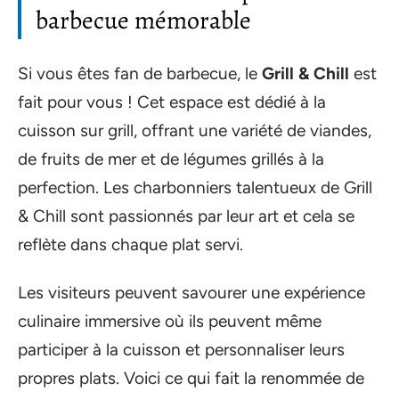
barbecue mémorable
Si vous êtes fan de barbecue, le
Grill & Chill
est
fait pour vous ! Cet espace est dédié à la
cuisson sur grill, offrant une variété de viandes,
de fruits de mer et de légumes grillés à la
perfection. Les charbonniers talentueux de Grill
& Chill sont passionnés par leur art et cela se
reflète dans chaque plat servi.
Les visiteurs peuvent savourer une expérience
culinaire immersive où ils peuvent même
participer à la cuisson et personnaliser leurs
propres plats. Voici ce qui fait la renommée de