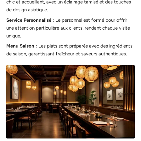
chic et accueillant, avec un éclairage tamisé et des touches
de design asiatique.
Service Personnalisé :
Le personnel est formé pour offrir
une attention particulière aux clients, rendant chaque visite
unique.
Menu Saison :
Les plats sont préparés avec des ingrédients
de saison, garantissant fraîcheur et saveurs authentiques.