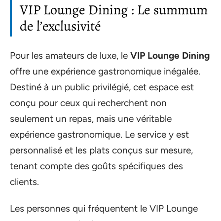
VIP Lounge Dining : Le summum
de l’exclusivité
Pour les amateurs de luxe, le
VIP Lounge Dining
offre une expérience gastronomique inégalée.
Destiné à un public privilégié, cet espace est
conçu pour ceux qui recherchent non
seulement un repas, mais une véritable
expérience gastronomique. Le service y est
personnalisé et les plats conçus sur mesure,
tenant compte des goûts spécifiques des
clients.
Les personnes qui fréquentent le VIP Lounge