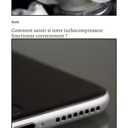
Auto
Comment savoir si votre turbocompresseur
fonctionne correctement ?