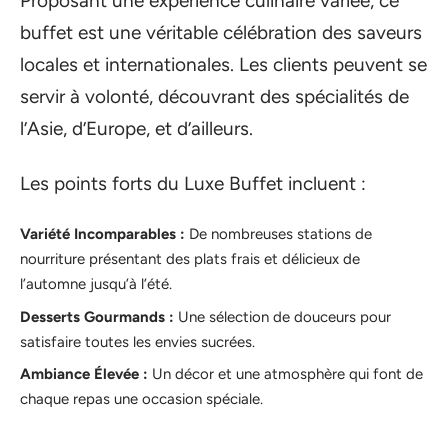
Proposant une expérience culinaire variée, ce
buffet est une véritable célébration des saveurs
locales et internationales. Les clients peuvent se
servir à volonté, découvrant des spécialités de
l’Asie, d’Europe, et d’ailleurs.
Les points forts du Luxe Buffet incluent :
Variété Incomparables :
De nombreuses stations de
nourriture présentant des plats frais et délicieux de
l’automne jusqu’à l’été.
Desserts Gourmands :
Une sélection de douceurs pour
satisfaire toutes les envies sucrées.
Ambiance Élevée :
Un décor et une atmosphère qui font de
chaque repas une occasion spéciale.