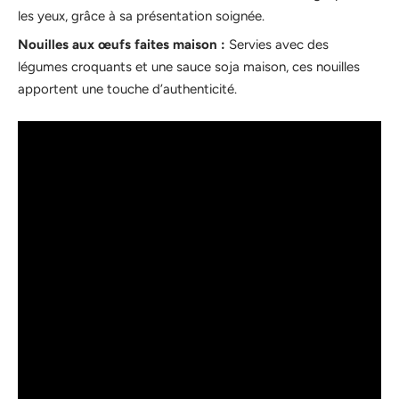
les yeux, grâce à sa présentation soignée.
Nouilles aux œufs faites maison :
Servies avec des
légumes croquants et une sauce soja maison, ces nouilles
apportent une touche d’authenticité.