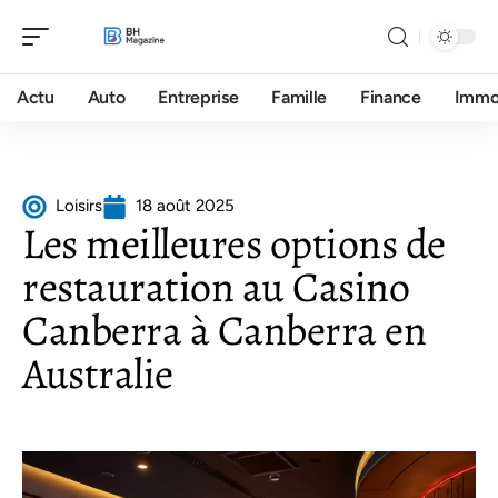
Actu
Auto
Entreprise
Famille
Finance
Imm
Loisirs
18 août 2025
Les meilleures options de
restauration au Casino
Canberra à Canberra en
Australie