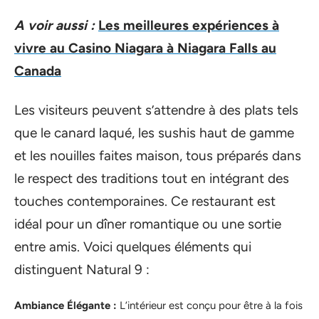
A voir aussi :
Les meilleures expériences à
vivre au Casino Niagara à Niagara Falls au
Canada
Les visiteurs peuvent s’attendre à des plats tels
que le canard laqué, les sushis haut de gamme
et les nouilles faites maison, tous préparés dans
le respect des traditions tout en intégrant des
touches contemporaines. Ce restaurant est
idéal pour un dîner romantique ou une sortie
entre amis. Voici quelques éléments qui
distinguent Natural 9 :
Ambiance Élégante :
L’intérieur est conçu pour être à la fois