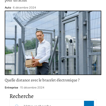
pour un achat
Auto
6 décembre 2024
Quelle distance avec le bracelet électronique ?
Entreprise
15 décembre 2024
Recherche