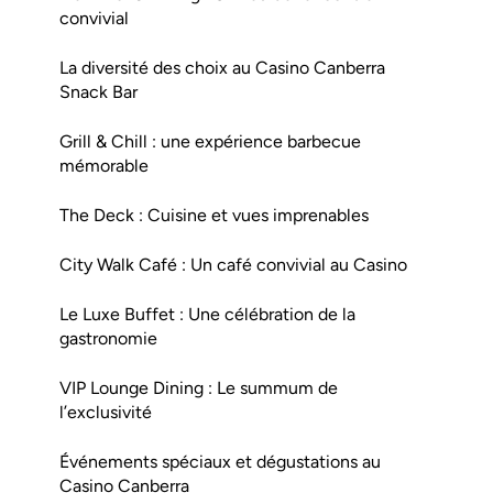
convivial
La diversité des choix au Casino Canberra
Snack Bar
Grill & Chill : une expérience barbecue
mémorable
The Deck : Cuisine et vues imprenables
City Walk Café : Un café convivial au Casino
Le Luxe Buffet : Une célébration de la
gastronomie
VIP Lounge Dining : Le summum de
l’exclusivité
Événements spéciaux et dégustations au
Casino Canberra