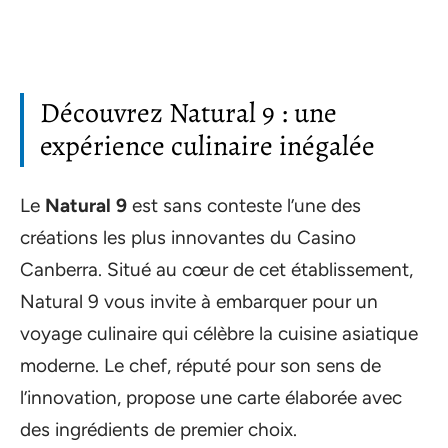
Découvrez Natural 9 : une
expérience culinaire inégalée
Le
Natural 9
est sans conteste l’une des
créations les plus innovantes du Casino
Canberra. Situé au cœur de cet établissement,
Natural 9 vous invite à embarquer pour un
voyage culinaire qui célèbre la cuisine asiatique
moderne. Le chef, réputé pour son sens de
l’innovation, propose une carte élaborée avec
des ingrédients de premier choix.