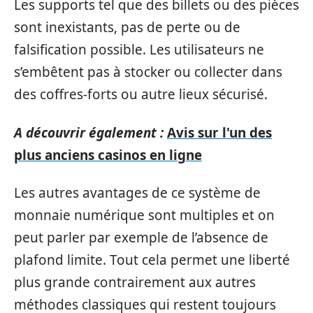
Les supports tel que des billets ou des pièces
sont inexistants, pas de perte ou de
falsification possible. Les utilisateurs ne
s’embêtent pas à stocker ou collecter dans
des coffres-forts ou autre lieux sécurisé.
A découvrir également :
Avis sur l'un des
plus anciens casinos en ligne
Les autres avantages de ce système de
monnaie numérique sont multiples et on
peut parler par exemple de l’absence de
plafond limite. Tout cela permet une liberté
plus grande contrairement aux autres
méthodes classiques qui restent toujours