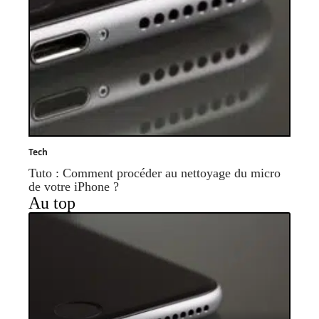
Tech
Tuto : Comment procéder au nettoyage du micro
de votre iPhone ?
Au top