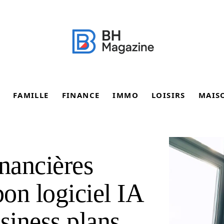
FAMILLE
FINANCE
IMMO
LOISIRS
MAIS
inancières
bon logiciel IA
siness plans