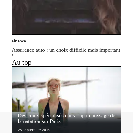
Finance
Assurance auto : un choix difficile mais important
!
Au top
Des cours spécialisés dans l’apprentissage de
Contact
Mentions légales
Sitemap
la natation sur Paris
© 2026 | bhmagazine.fr
25 septembre 2019