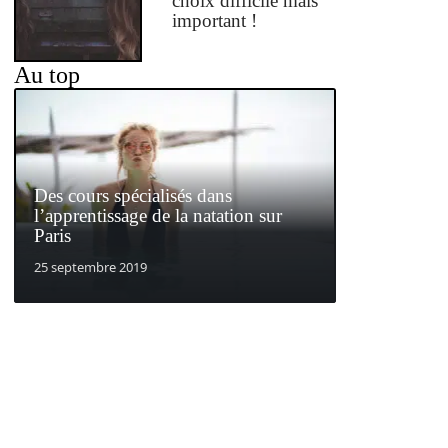
choix difficile mais
important !
Au top
Des cours spécialisés dans
l’apprentissage de la natation sur
Paris
25 septembre 2019