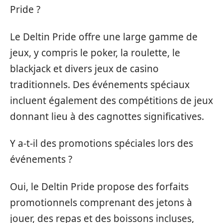
Pride ?
Le Deltin Pride offre une large gamme de
jeux, y compris le poker, la roulette, le
blackjack et divers jeux de casino
traditionnels. Des événements spéciaux
incluent également des compétitions de jeux
donnant lieu à des cagnottes significatives.
Y a-t-il des promotions spéciales lors des
événements ?
Oui, le Deltin Pride propose des forfaits
promotionnels comprenant des jetons à
jouer, des repas et des boissons incluses,