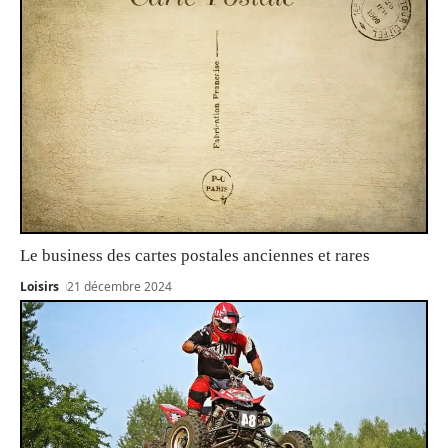
Le business des cartes postales anciennes et rares
Loisirs
21 décembre 2024