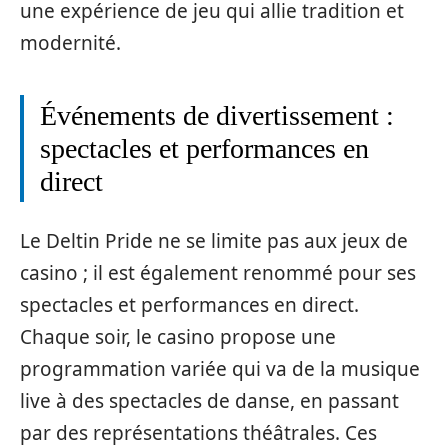
une expérience de jeu qui allie tradition et
modernité.
Événements de divertissement :
spectacles et performances en
direct
Le Deltin Pride ne se limite pas aux jeux de
casino ; il est également renommé pour ses
spectacles et performances en direct.
Chaque soir, le casino propose une
programmation variée qui va de la musique
live à des spectacles de danse, en passant
par des représentations théâtrales. Ces