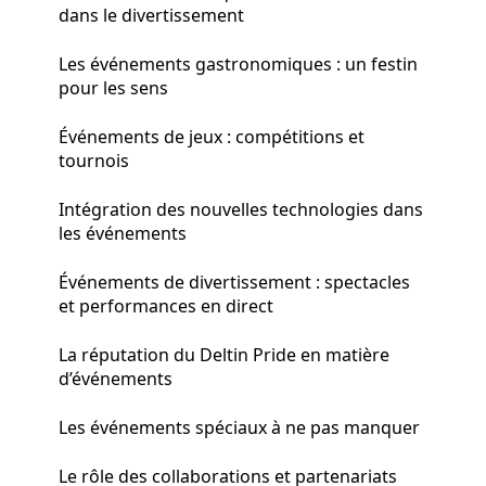
dans le divertissement
Les événements gastronomiques : un festin
pour les sens
Événements de jeux : compétitions et
tournois
Intégration des nouvelles technologies dans
les événements
Événements de divertissement : spectacles
et performances en direct
La réputation du Deltin Pride en matière
d’événements
Les événements spéciaux à ne pas manquer
Le rôle des collaborations et partenariats