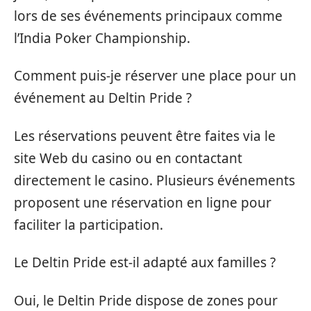
lors de ses événements principaux comme
l’India Poker Championship.
Comment puis-je réserver une place pour un
événement au Deltin Pride ?
Les réservations peuvent être faites via le
site Web du casino ou en contactant
directement le casino. Plusieurs événements
proposent une réservation en ligne pour
faciliter la participation.
Le Deltin Pride est-il adapté aux familles ?
Oui, le Deltin Pride dispose de zones pour