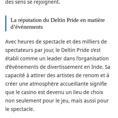
des sens se rejoignent.
La réputation du Deltin Pride en matière
d’événements
Avec heures de spectacle et des milliers de
spectateurs par jour, le Deltin Pride s’est
établi comme un leader dans l’organisation
d’événements de divertissement en Inde. Sa
capacité à attirer des artistes de renom et à
créer une atmosphère accueillante signifie
que le casino est devenu un lieu de choix
non seulement pour le jeu, mais aussi pour
le spectacle.