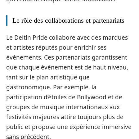
Le rôle des collaborations et partenariats
Le Deltin Pride collabore avec des marques
et artistes réputés pour enrichir ses
événements. Ces partenariats garantissent
que chaque événement est de haut niveau,
tant sur le plan artistique que
gastronomique. Par exemple, la
participation d’étoiles de Bollywood et de
groupes de musique internationaux aux
festivités majeures attire toujours plus de
public et propose une expérience immersive
sans précédent.