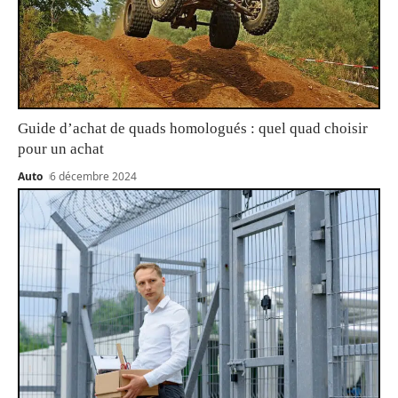
Guide d’achat de quads homologués : quel quad choisir
pour un achat
Auto
6 décembre 2024