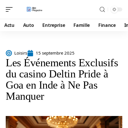
Actu
Auto
Entreprise
Famille
Finance
I
Loisirs
15 septembre 2025
Les Événements Exclusifs
du casino Deltin Pride à
Goa en Inde à Ne Pas
Manquer