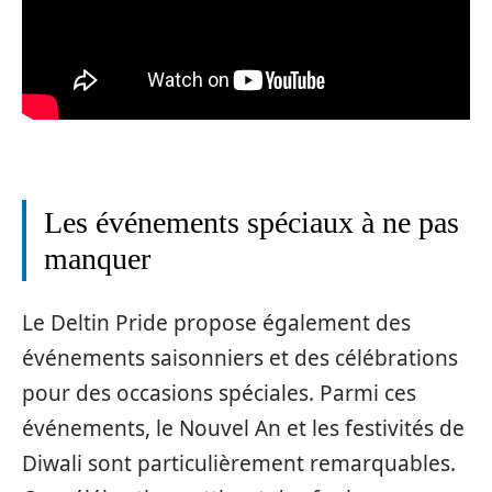
Les événements spéciaux à ne pas
manquer
Le Deltin Pride propose également des
événements saisonniers et des célébrations
pour des occasions spéciales. Parmi ces
événements, le Nouvel An et les festivités de
Diwali sont particulièrement remarquables.