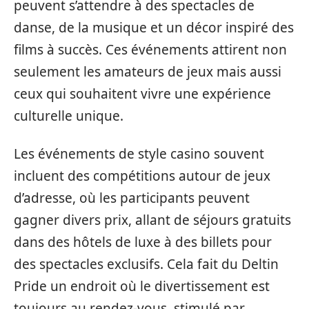
peuvent s’attendre à des spectacles de
danse, de la musique et un décor inspiré des
films à succès. Ces événements attirent non
seulement les amateurs de jeux mais aussi
ceux qui souhaitent vivre une expérience
culturelle unique.
Les événements de style casino souvent
incluent des compétitions autour de jeux
d’adresse, où les participants peuvent
gagner divers prix, allant de séjours gratuits
dans des hôtels de luxe à des billets pour
des spectacles exclusifs. Cela fait du Deltin
Pride un endroit où le divertissement est
toujours au rendez-vous, stimulé par