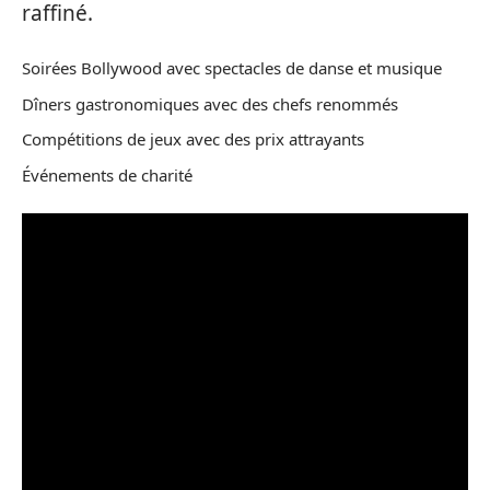
raffiné.
Soirées Bollywood avec spectacles de danse et musique
Dîners gastronomiques avec des chefs renommés
Compétitions de jeux avec des prix attrayants
Événements de charité