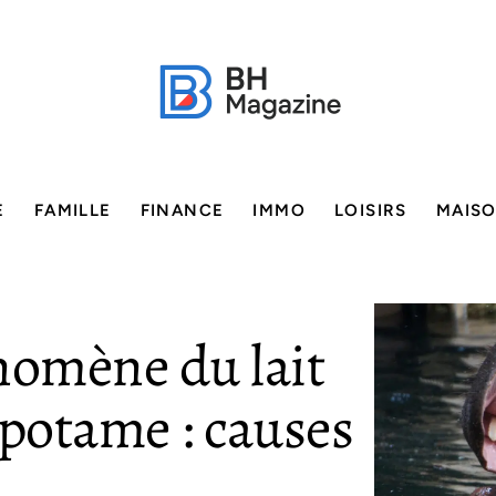
E
FAMILLE
FINANCE
IMMO
LOISIRS
MAIS
nomène du lait
opotame : causes