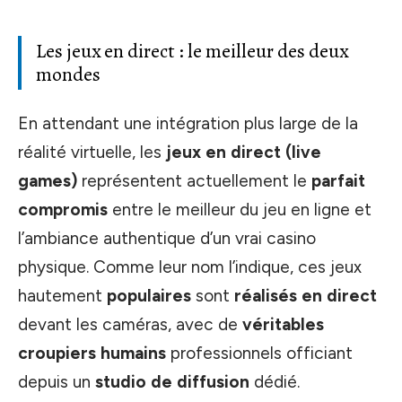
Les jeux en direct : le meilleur des deux
mondes
En attendant une intégration plus large de la
réalité virtuelle, les
jeux en direct (live
games)
représentent actuellement le
parfait
compromis
entre le meilleur du jeu en ligne et
l’ambiance authentique d’un vrai casino
physique. Comme leur nom l’indique, ces jeux
hautement
populaires
sont
réalisés en direct
devant les caméras, avec de
véritables
croupiers humains
professionnels officiant
depuis un
studio de diffusion
dédié.