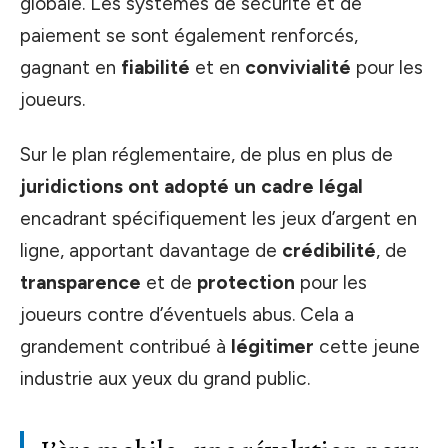
globale. Les systèmes de sécurité et de
paiement se sont également renforcés,
gagnant en
fiabilité
et en
convivialité
pour les
joueurs.
Sur le plan réglementaire, de plus en plus de
juridictions ont adopté un cadre légal
encadrant spécifiquement les jeux d’argent en
ligne, apportant davantage de
crédibilité
, de
transparence
et de
protection
pour les
joueurs contre d’éventuels abus. Cela a
grandement contribué à
légitimer
cette jeune
industrie aux yeux du grand public.