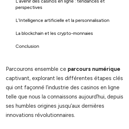
L’avenir des casinos en ligne : tendances et
perspectives
L’Intelligence artificielle et la personnalisation
La blockchain et les crypto-monnaies
Conclusion
Parcourons ensemble ce
parcours numérique
captivant, explorant les différentes étapes clés
qui ont façonné l’industrie des casinos en ligne
telle que nous la connaissons aujourd’hui, depuis
ses humbles origines jusqu’aux dernières
innovations révolutionnaires.