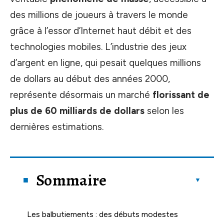
des millions de joueurs à travers le monde
grâce à l’essor d’Internet haut débit et des
technologies mobiles. L’industrie des jeux
d’argent en ligne, qui pesait quelques millions
de dollars au début des années 2000,
représente désormais un marché
florissant de
plus de 60 milliards de dollars
selon les
dernières estimations.
Sommaire
Les balbutiements : des débuts modestes