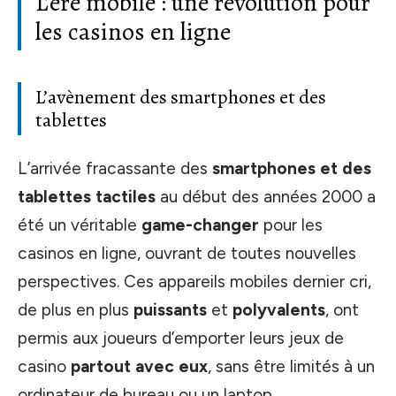
L’ère mobile : une révolution pour
les casinos en ligne
L’avènement des smartphones et des
tablettes
L’arrivée fracassante des
smartphones et des
tablettes tactiles
au début des années 2000 a
été un véritable
game-changer
pour les
casinos en ligne, ouvrant de toutes nouvelles
perspectives. Ces appareils mobiles dernier cri,
de plus en plus
puissants
et
polyvalents
, ont
permis aux joueurs d’emporter leurs jeux de
casino
partout avec eux
, sans être limités à un
ordinateur de bureau ou un laptop.