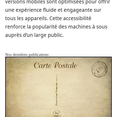
versions mobiles sont optimisées pour offrir
une expérience fluide et engageante sur
tous les appareils. Cette accessibilité
renforce la popularité des machines à sous
auprès d’un large public.
Nos dernières publications