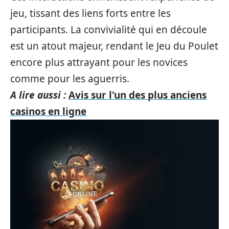
jeu, tissant des liens forts entre les
participants. La convivialité qui en découle
est un atout majeur, rendant le Jeu du Poulet
encore plus attrayant pour les novices
comme pour les aguerris.
A lire aussi :
Avis sur l'un des plus anciens
casinos en ligne