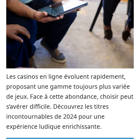
Les casinos en ligne évoluent rapidement,
proposant une gamme toujours plus variée
de jeux. Face à cette abondance, choisir peut
s’avérer difficile. Découvrez les titres
incontournables de 2024 pour une
expérience ludique enrichissante.