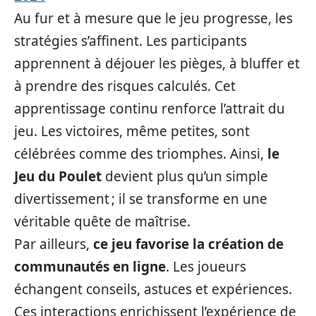
Au fur et à mesure que le jeu progresse, les
stratégies s’affinent. Les participants
apprennent à déjouer les pièges, à bluffer et
à prendre des risques calculés. Cet
apprentissage continu renforce l’attrait du
jeu. Les victoires, même petites, sont
célébrées comme des triomphes. Ainsi,
le
Jeu du Poulet
devient plus qu’un simple
divertissement ; il se transforme en une
véritable quête de maîtrise.
Par ailleurs,
ce jeu favorise la création de
communautés en ligne
. Les joueurs
échangent conseils, astuces et expériences.
Ces interactions enrichissent l’expérience de