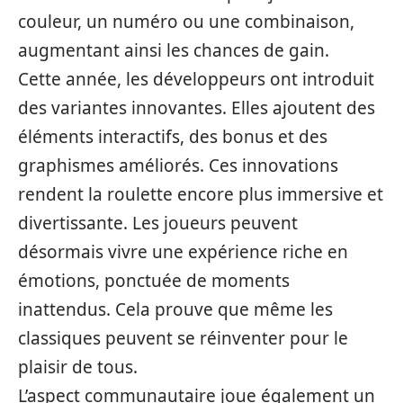
couleur, un numéro ou une combinaison,
augmentant ainsi les chances de gain.
Cette année, les développeurs ont introduit
des variantes innovantes. Elles ajoutent des
éléments interactifs, des bonus et des
graphismes améliorés. Ces innovations
rendent la roulette encore plus immersive et
divertissante. Les joueurs peuvent
désormais vivre une expérience riche en
émotions, ponctuée de moments
inattendus. Cela prouve que même les
classiques peuvent se réinventer pour le
plaisir de tous.
L’aspect communautaire joue également un