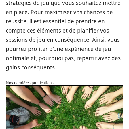
stratégies de jeu que vous souhaitez mettre
en place. Pour maximiser vos chances de
réussite, il est essentiel de prendre en
compte ces éléments et de planifier vos
sessions de jeu en conséquence. Ainsi, vous
pourrez profiter d’une expérience de jeu
optimale et, pourquoi pas, repartir avec des
gains conséquents.
Nos dernières publications