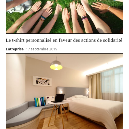
Le t-shirt personnalisé en faveur des actions de solidarité
Entreprise
17 septembre 2019