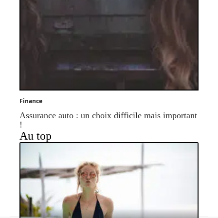
Finance
Assurance auto : un choix difficile mais important
!
Au top