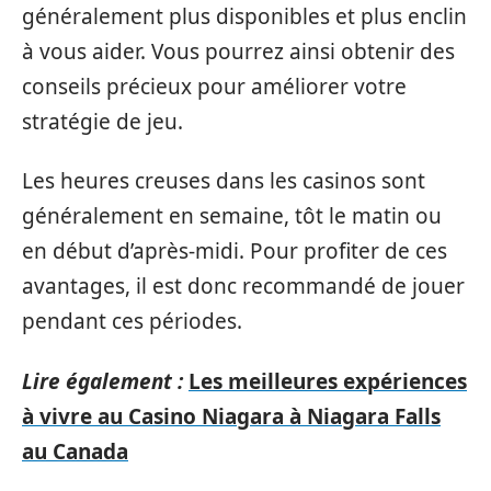
généralement plus disponibles et plus enclin
à vous aider. Vous pourrez ainsi obtenir des
conseils précieux pour améliorer votre
stratégie de jeu.
Les heures creuses dans les casinos sont
généralement en semaine, tôt le matin ou
en début d’après-midi. Pour profiter de ces
avantages, il est donc recommandé de jouer
pendant ces périodes.
Lire également :
Les meilleures expériences
à vivre au Casino Niagara à Niagara Falls
au Canada