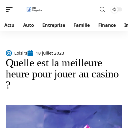
Actu
Auto
Entreprise
Famille
Finance
I
Loisirs
18 juillet 2023
Quelle est la meilleure
heure pour jouer au casino
?