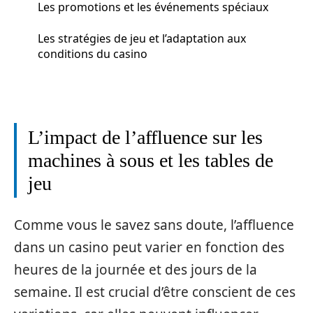
Les promotions et les événements spéciaux
Les stratégies de jeu et l’adaptation aux
conditions du casino
L’impact de l’affluence sur les
machines à sous et les tables de
jeu
Comme vous le savez sans doute, l’affluence
dans un casino peut varier en fonction des
heures de la journée et des jours de la
semaine. Il est crucial d’être conscient de ces