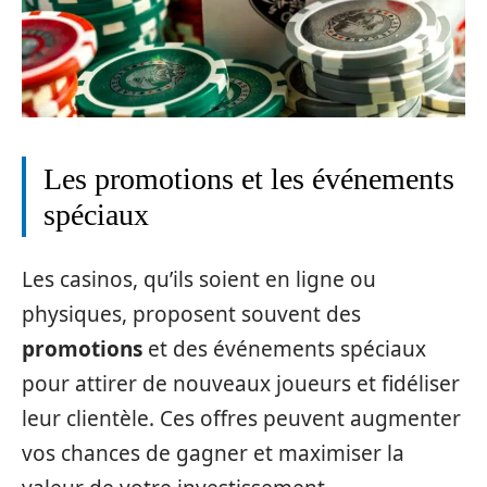
Les promotions et les événements
spéciaux
Les casinos, qu’ils soient en ligne ou
physiques, proposent souvent des
promotions
et des événements spéciaux
pour attirer de nouveaux joueurs et fidéliser
leur clientèle. Ces offres peuvent augmenter
vos chances de gagner et maximiser la