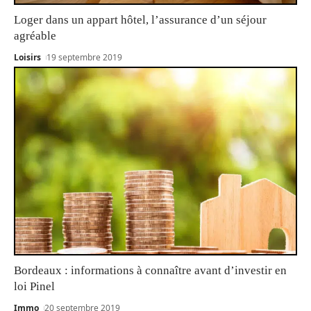
Loger dans un appart hôtel, l’assurance d’un séjour
agréable
Loisirs
19 septembre 2019
Bordeaux : informations à connaître avant d’investir en
loi Pinel
Immo
20 septembre 2019