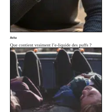
Actu
Que contient vraiment l’e-liquide des puffs ?