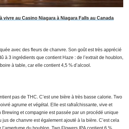
à vivre au Casino Niagara à Niagara Falls au Canada
quée avec des fleurs de chanvre. Son goût est très apprécié
û à 3 ingrédients que contient Haze : de l’extrait de houblon,
boire à table, car elle contient 4,5 % d’alcool.
tient pas de THC. C’est une bière à très basse calorie. Two
vré agrume et végétal. Elle est rafraîchissante, vive et
n Brewing et compagnie est passée par un procédé unique
du jus de chanvre est également ajouté à la bière. C’est cela
ve l’amertume du houblon. Two Flowers IPA contient 6 %