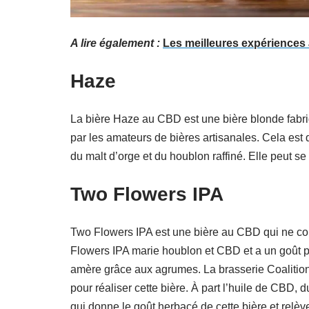
A lire également :
Les meilleures expériences 
Haze
La bière Haze au CBD est une bière blonde fabri
par les amateurs de bières artisanales. Cela est d
du malt d’orge et du houblon raffiné. Elle peut se 
Two Flowers IPA
Two Flowers IPA est une bière au CBD qui ne con
Flowers IPA marie houblon et CBD et a un goût poi
amère grâce aux agrumes. La brasserie Coalitio
pour réaliser cette bière. À part l’huile de CBD, 
qui donne le goût herbacé de cette bière et relè