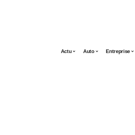
Actu
Auto
Entreprise
Loisirs
28 juin 2023
Les meilleures ma
au CBD de chanvr