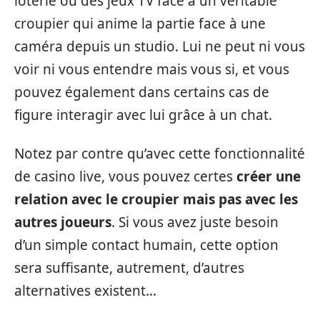
loterie ou des jeux TV face à un véritable
croupier qui anime la partie face à une
caméra depuis un studio. Lui ne peut ni vous
voir ni vous entendre mais vous si, et vous
pouvez également dans certains cas de
figure interagir avec lui grâce à un chat.
Notez par contre qu’avec cette fonctionnalité
de casino live, vous pouvez certes
créer une
relation avec le croupier mais pas avec les
autres joueurs
. Si vous avez juste besoin
d’un simple contact humain, cette option
sera suffisante, autrement, d’autres
alternatives existent…