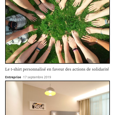
Le t-shirt personnalisé en faveur des actions de solidarité
Entreprise
17 septembre 2019