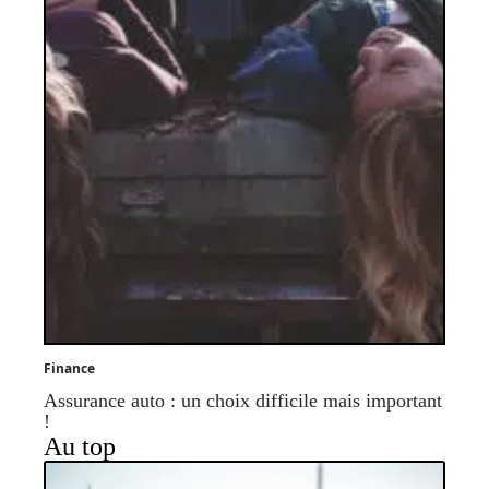
Finance
Assurance auto : un choix difficile mais important
!
Au top