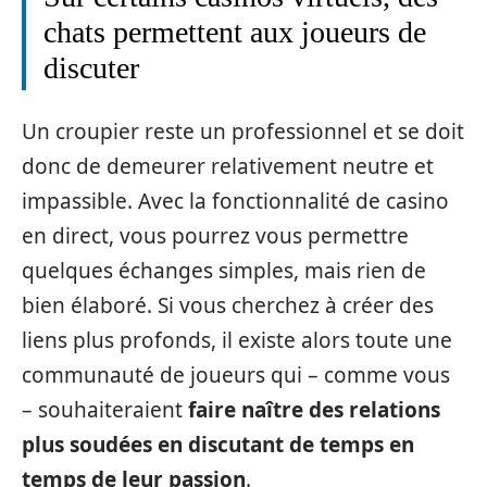
chats permettent aux joueurs de
discuter
Un croupier reste un professionnel et se doit
donc de demeurer relativement neutre et
impassible. Avec la fonctionnalité de casino
en direct, vous pourrez vous permettre
quelques échanges simples, mais rien de
bien élaboré. Si vous cherchez à créer des
liens plus profonds, il existe alors toute une
communauté de joueurs qui – comme vous
– souhaiteraient
faire naître des relations
plus soudées en discutant de temps en
temps de leur passion
.