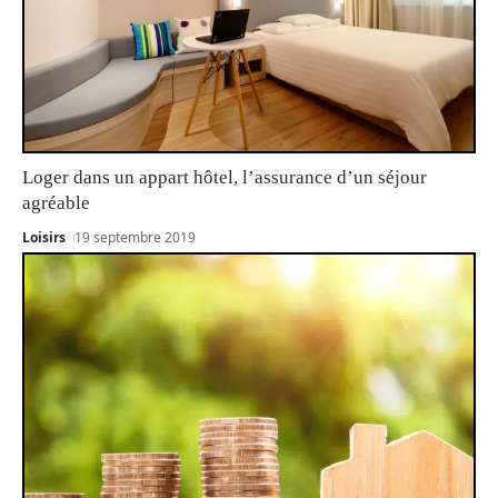
Loger dans un appart hôtel, l’assurance d’un séjour
agréable
Loisirs
19 septembre 2019