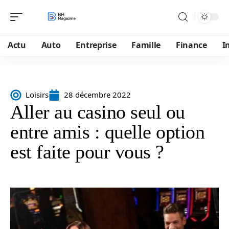
Actu
Auto
Entreprise
Famille
Finance
I
Loisirs
28 décembre 2022
Aller au casino seul ou
entre amis : quelle option
est faite pour vous ?