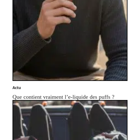
Actu
Que contient vraiment l’e-liquide des puffs ?