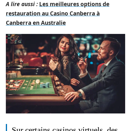
A lire aussi :
Les meilleures options de
restauration au Casino Canberra à
Canberra en Australie
Sur certains casinos virtuels, des