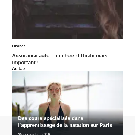
Finance
Assurance auto : un choix difficile mais
important !
Au top
Des cours spécialisés dans
Contact
Mentions légales
Sitemap
l’apprentissage de la natation sur Paris
© 2026 | bhmagazine.fr
25 septembre 2019