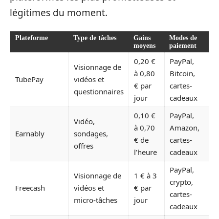
légitimes du moment.
Plateforme
Type de tâches
Gains
Modes de
moyens
paiement
0,20 €
PayPal,
Visionnage de
à 0,80
Bitcoin,
TubePay
vidéos et
€ par
cartes-
questionnaires
jour
cadeaux
0,10 €
PayPal,
Vidéo,
à 0,70
Amazon,
Earnably
sondages,
€ de
cartes-
offres
l’heure
cadeaux
PayPal,
Visionnage de
1 € à 3
crypto,
Freecash
vidéos et
€ par
cartes-
micro-tâches
jour
cadeaux