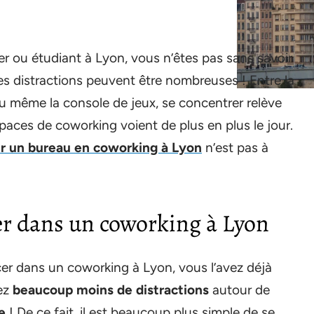
er ou étudiant à Lyon, vous n’êtes pas sans savoir
 : les distractions peuvent être nombreuses ! Entre la
 ou même la console de jeux, se concentrer relève
spaces de coworking voient de plus en plus le jour.
er un bureau en coworking à Lyon
n’est pas à
ler dans un coworking à Lyon
er dans un coworking à Lyon, vous l’avez déjà
vez
beaucoup moins de distractions
autour de
e
! De ce fait, il est beaucoup plus simple de se