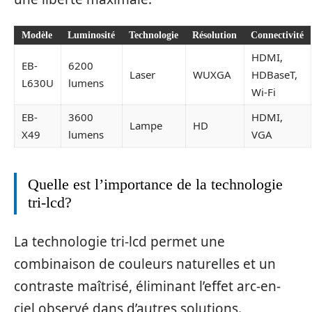
Modèle
Luminosité
Technologie
Résolution
Connectivité
HDMI,
EB-
6200
Laser
WUXGA
HDBaseT,
L630U
lumens
Wi-Fi
EB-
3600
HDMI,
Lampe
HD
X49
lumens
VGA
Quelle est l’importance de la technologie
tri-lcd?
La technologie tri-lcd permet une
combinaison de couleurs naturelles et un
contraste maîtrisé, éliminant l’effet arc-en-
ciel observé dans d’autres solutions.