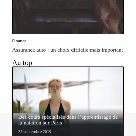
Finance
Assurance auto : un choix difficile mais important
!
Au top
Des cours spécialisés dans l’apprentissage de
Contact
Mentions légales
Sitemap
la natation sur Paris
© 2026 | bhmagazine.fr
25 septembre 2019