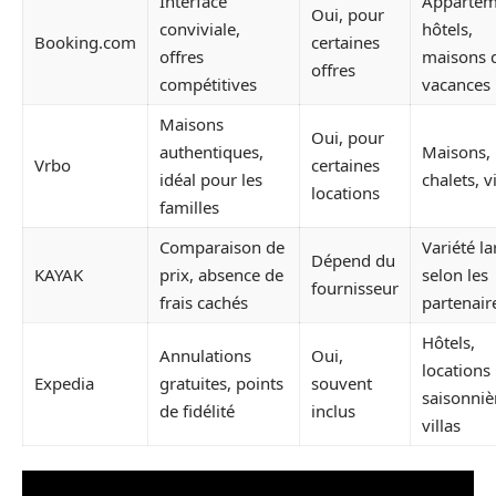
Interface
Appartem
Oui, pour
conviviale,
hôtels,
Booking.com
certaines
offres
maisons 
offres
compétitives
vacances
Maisons
Oui, pour
authentiques,
Maisons,
Vrbo
certaines
idéal pour les
chalets, vi
locations
familles
Comparaison de
Variété la
Dépend du
KAYAK
prix, absence de
selon les
fournisseur
frais cachés
partenair
Hôtels,
Annulations
Oui,
locations
Expedia
gratuites, points
souvent
saisonniè
de fidélité
inclus
villas