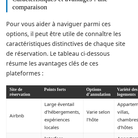
comparaison
Pour vous aider à naviguer parmi ces
options, il peut être utile de connaître les
caractéristiques distinctives de chaque site
de réservation. Le tableau ci-dessous
résume les avantages clés de ces
plateformes :
Site de
Points forts
Options
Variété des
réservation
d’annulation
logements
Large éventail
Appartem
d’hébergements,
Varie selon
villas,
Airbnb
expériences
l’hôte
chambre
locales
d’hôtes