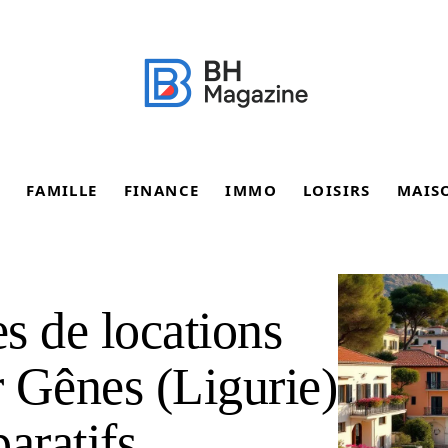
FAMILLE
FINANCE
IMMO
LOISIRS
MAIS
es de locations
 Gênes (Ligurie)
aratifs