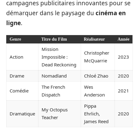
campagnes publicitaires innovantes pour se
démarquer dans le paysage du
cinéma en
ligne
.
Genre
Titre du Film
Réalisateur
Année
Mission
Christopher
Action
Impossible :
2023
McQuarrie
Dead Reckoning
Drame
Nomadland
Chloé Zhao
2020
The French
Wes
Comédie
2021
Dispatch
Anderson
Pippa
My Octopus
Dramatique
Ehrlich,
2020
Teacher
James Reed