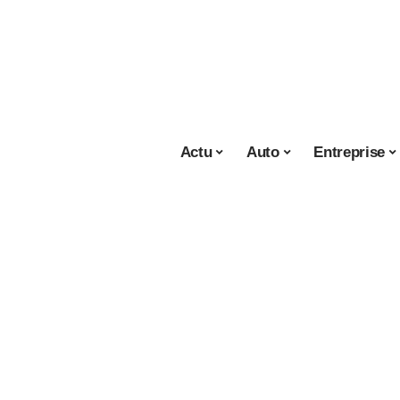
Actu
Auto
Entreprise
Actu
31 décembre 2020
Faites connaissan
femmes russes par 
de rencontre