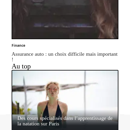
Finance
Assurance auto : un choix difficile mais important
!
Au top
Des cours spécialisés dans l’apprentissage de
Contact
Mentions légales
Sitemap
la natation sur Paris