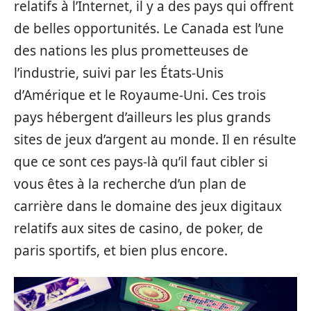
relatifs à l’Internet, il y a des pays qui offrent
de belles opportunités. Le Canada est l’une
des nations les plus prometteuses de
l’industrie, suivi par les États-Unis
d’Amérique et le Royaume-Uni. Ces trois
pays hébergent d’ailleurs les plus grands
sites de jeux d’argent au monde. Il en résulte
que ce sont ces pays-là qu’il faut cibler si
vous êtes à la recherche d’un plan de
carrière dans le domaine des jeux digitaux
relatifs aux sites de casino, de poker, de
paris sportifs, et bien plus encore.