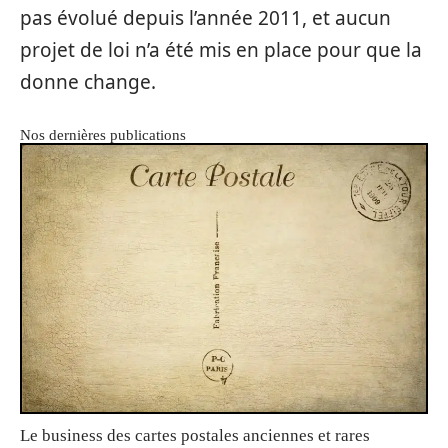
pas évolué depuis l’année 2011, et aucun
projet de loi n’a été mis en place pour que la
donne change.
Nos dernières publications
Le business des cartes postales anciennes et rares