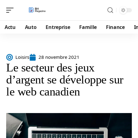
Actu
Auto
Entreprise
Famille
Finance
I
Loisirs
28 novembre 2021
Le secteur des jeux
d’argent se développe sur
le web canadien