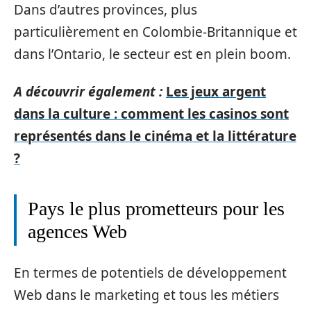
Dans d’autres provinces, plus
particulièrement en Colombie-Britannique et
dans l’Ontario, le secteur est en plein boom.
A découvrir également :
Les jeux argent
dans la culture : comment les casinos sont
représentés dans le cinéma et la littérature
?
Pays le plus prometteurs pour les
agences Web
En termes de potentiels de développement
Web dans le marketing et tous les métiers