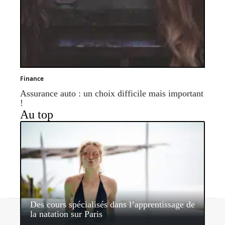
Finance
Assurance auto : un choix difficile mais important
!
Au top
Des cours spécialisés dans l’apprentissage de
Contact
Mentions légales
Sitemap
la natation sur Paris